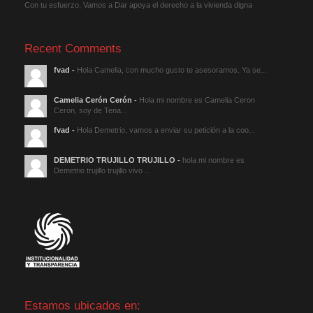
Con tu esfuerzo, Vamos a Dar apoya el derecho a la vivienda digna
Recent Comments
fvad
-
Hola Camelia, con mucho gusto te asesoramos. Ya se...
Camelia Cerón Cerón
-
Hola mi nombre es Camelia Ceron
Ceron, soy de Tena...
fvad
-
Hola Demetrio, vamos a enviar su petición a la coo...
DEMETRIO TRUJILLO TRUJILLO
-
hola mi nombre es
Demetrio trujillo trujillo vivo ...
Estamos ubicados en: