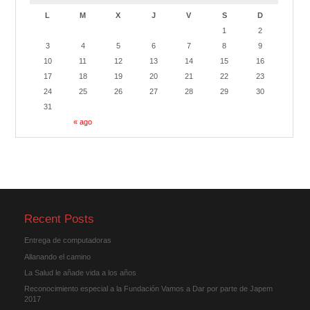
L
M
X
J
V
S
D
1
2
3
4
5
6
7
8
9
10
11
12
13
14
15
16
17
18
19
20
21
22
23
24
25
26
27
28
29
30
31
« ago
Recent Posts
Entrega de computadoras
Allanando el camino
La Salud le añade vida a los años
Reconocimiento especial a la Fundación Vamos a Dar por parte de Japem
2017