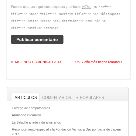
Puedes usar las siguientes etiquetas y atributos
HTML
:
<a href=""
title=""> <abbr title=""> <acronym title=""> <b> <blockquote
cite=""> <cite> <code> <del datetime=""> <em> <i> <q
cite=""> <strike> <strong>
«
HACIENDO COMUNIDAD 2013
Un Sueño más hecho realidad
»
ARTÍCULOS
COMENTARIOS
+ POPULARES
Entrega de computadoras
Allanando el camino
La Salud le añade vida a los años
Reconocimiento especial a la Fundación Vamos a Dar por parte de Japem
2017