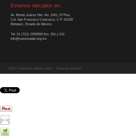
Estamos ubicados en:
Av. Benito Juárez Nte. No. 1001, 5º Piso,
Col. San Francisco Coaxusco, C.P. 52158
Metepec, Estado de México.
Tel. 01 (722) 2359000 Ext. 301 y 511
info@vamosadar.org.mx
2026. Fundación Vamos a Dar :: Canal de noticias