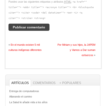
Puedes usar las siguientes etiquetas y atributos
HTML
:
<a href=""
title=""> <abbr title=""> <acronym title=""> <b> <blockquote
cite=""> <cite> <code> <del datetime=""> <em> <i> <q
cite=""> <strike> <strong>
«
En el mundo existen 5 mil
Por Miriam y sus hijos, la JAPEM
culturas indígenas diferentes
y Vamos a Dar suman
esfuerzos
»
ARTÍCULOS
COMENTARIOS
+ POPULARES
Entrega de computadoras
Allanando el camino
La Salud le añade vida a los años