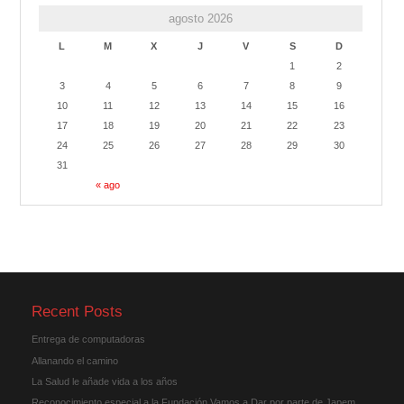
agosto 2026
L
M
X
J
V
S
D
1
2
3
4
5
6
7
8
9
10
11
12
13
14
15
16
17
18
19
20
21
22
23
24
25
26
27
28
29
30
31
« ago
Recent Posts
Entrega de computadoras
Allanando el camino
La Salud le añade vida a los años
Reconocimiento especial a la Fundación Vamos a Dar por parte de Japem