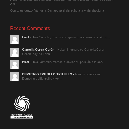
2017
Con tu esfuerzo, Vamos a Dar apoya el derecho a la vivienda digna
Recent Comments
fvad
-
Hola Camelia, con mucho gusto te asesoramos. Ya se...
Camelia Cerón Cerón
-
Hola mi nombre es Camelia Ceron
Ceron, soy de Tena...
fvad
-
Hola Demetrio, vamos a enviar su petición a la coo...
DEMETRIO TRUJILLO TRUJILLO
-
hola mi nombre es
Demetrio trujillo trujillo vivo ...