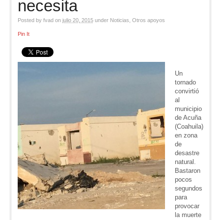
necesita
Posted by
fvad
on
julio 20, 2015
under
Noticias
,
Otros apoyos
Pin It
Un
tornado
convirtió
al
municipio
de Acuña
(Coahuila)
en zona
de
desastre
natural.
Bastaron
pocos
segundos
para
provocar
la muerte