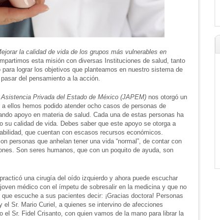
ejorar la calidad de vida de los grupos más vulnerables en
ompartimos esta misión con diversas Instituciones de salud, tanto
para lograr los objetivos que planteamos en nuestro sistema de
e pasar del pensamiento a la acción.
 Asistencia Privada del Estado de México (JAPEM)
nos otorgó un
s a ellos hemos podido atender ocho casos de personas de
tando apoyo en materia de salud. Cada una de estas personas ha
o su calidad de vida. Debes saber que este apoyo se otorga a
erabilidad, que cuentan con escasos recursos económicos.
n personas que anhelan tener una vida “normal”, de contar con
taciones. Son seres humanos, que con un poquito de ayuda, son
 practicó una cirugía del oído izquierdo y ahora puede escuchar
 joven médico con el ímpetu de sobresalir en la medicina y que no
s que escuche a sus pacientes decir: ¡Gracias doctora! Personas
el Sr. Mario Curiel, a quienes se intervino de afecciones
el Sr. Fidel Crisanto, con quien vamos de la mano para librar la