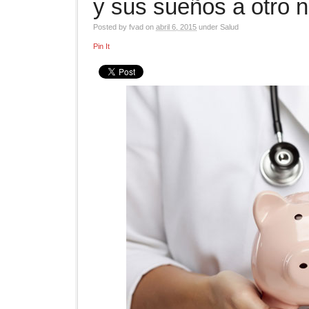
y sus sueños a otro n
Posted by
fvad
on
abril 6, 2015
under
Salud
Pin It