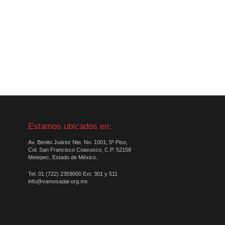
Estamos ubicados en:
Av. Benito Juárez Nte. No. 1001, 5º Piso,
Col. San Francisco Coaxusco, C.P. 52158
Metepec, Estado de México.
Tel. 01 (722) 2359000 Ext. 301 y 511
info@vamosadar.org.mx