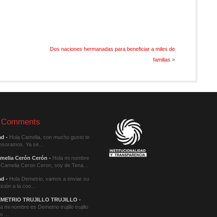
Dos naciones hermanadas para beneficiar a miles de
familias
»
 Comments
ad
-
Hola Camelia, con mucho gusto te
esoramos. Ya se...
melia Cerón Cerón
-
Hola mi nombre
 Camelia Ceron Ceron, soy de Tena...
ad
-
Hola Demetrio, vamos a enviar su
ición a la coo...
METRIO TRUJILLO TRUJILLO
-
a mi nombre es Demetrio trujillo trujillo
o ...