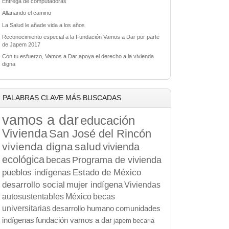
Entrega de computadoras
Allanando el camino
La Salud le añade vida a los años
Reconocimiento especial a la Fundación Vamos a Dar por parte
de Japem 2017
Con tu esfuerzo, Vamos a Dar apoya el derecho a la vivienda
digna
PALABRAS CLAVE MÁS BUSCADAS
vamos a dar
educación
Vivienda
San José del Rincón
vivienda digna
salud
vivienda
ecológica
becas
Programa de vivienda
pueblos indígenas
Estado de México
desarrollo social
mujer indígena
Viviendas
autosustentables
México
becas
universitarias
desarrollo humano
comunidades
indígenas
fundación vamos a dar
japem
becaria