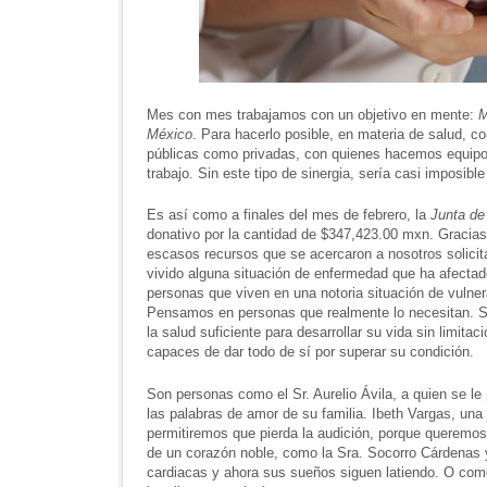
Mes con mes trabajamos con un objetivo en mente:
M
México
. Para hacerlo posible, en materia de salud, c
públicas como privadas, con quienes hacemos equipo 
trabajo. Sin este tipo de sinergia, sería casi imposibl
Es así como a finales del mes de febrero, la
Junta de
donativo por la cantidad de $347,423.00 mxn. Gracia
escasos recursos que se acercaron a nosotros solici
vivido alguna situación de enfermedad que ha afectad
personas que viven en una notoria situación de vuln
Pensamos en personas que realmente lo necesitan. So
la salud suficiente para desarrollar su vida sin limi
capaces de dar todo de sí por superar su condición.
Son personas como el Sr. Aurelio Ávila, a quien se le
las palabras de amor de su familia. Ibeth Vargas, una
permitiremos que pierda la audición, porque queremo
de un corazón noble, como la Sra. Socorro Cárdenas y 
cardiacas y ahora sus sueños siguen latiendo. O como 