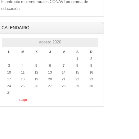
Filantropía
mujeres rurales
CONAVI
programa de
educación
CALENDARIO
agosto 2026
L
M
X
J
V
S
D
1
2
3
4
5
6
7
8
9
10
11
12
13
14
15
16
17
18
19
20
21
22
23
24
25
26
27
28
29
30
31
« ago