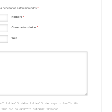
mpos necesarios están marcados
*
Nombre
*
Correo electrónico
*
Web
f="" title=""> <abbr title=""> <acronym title=""> <b>
 <em> <i> <q cite=""> <strike> <strong>