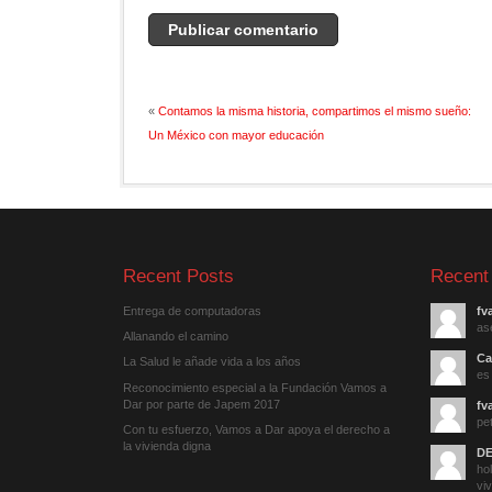
«
Contamos la misma historia, compartimos el mismo sueño:
Un México con mayor educación
Recent Posts
Recent
Entrega de computadoras
fv
as
Allanando el camino
Ca
La Salud le añade vida a los años
es
Reconocimiento especial a la Fundación Vamos a
Dar por parte de Japem 2017
fv
pet
Con tu esfuerzo, Vamos a Dar apoya el derecho a
la vivienda digna
DE
hol
viv