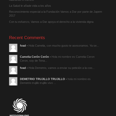
La Salud le añade vida a los años
Reconocimiento especial a la Fundación Vamos a Dar por parte de Japem
2017
Con tu esfuerzo, Vamos a Dar apoya el derecho a la vivienda digna
Recent Comments
fvad
-
Hola Camelia, con mucho gusto te asesoramos. Ya se...
Camelia Cerón Cerón
-
Hola mi nombre es Camelia Ceron
Ceron, soy de Tena...
fvad
-
Hola Demetrio, vamos a enviar su petición a la coo...
DEMETRIO TRUJILLO TRUJILLO
-
hola mi nombre es
Demetrio trujillo trujillo vivo ...